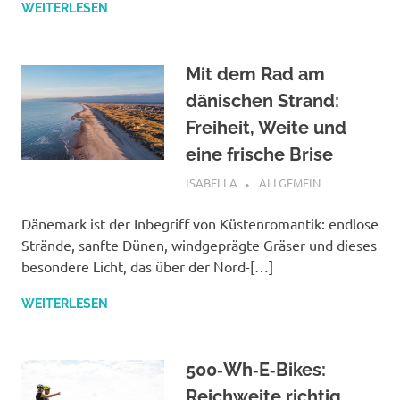
WEITERLESEN
Mit dem Rad am
dänischen Strand:
Freiheit, Weite und
eine frische Brise
OKTOBER 12, 2025
ISABELLA
ALLGEMEIN
Dänemark ist der Inbegriff von Küstenromantik: endlose
Strände, sanfte Dünen, windgeprägte Gräser und dieses
besondere Licht, das über der Nord-[…]
WEITERLESEN
500‑Wh‑E‑Bikes:
Reichweite richtig