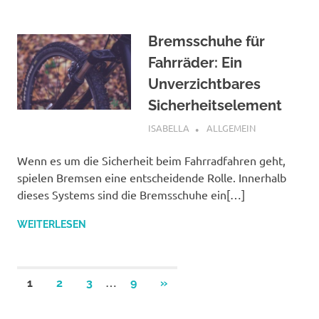
Bremsschuhe für
Fahrräder: Ein
Unverzichtbares
Sicherheitselement
JANUAR 24, 2024
ISABELLA
ALLGEMEIN
Wenn es um die Sicherheit beim Fahrradfahren geht,
spielen Bremsen eine entscheidende Rolle. Innerhalb
dieses Systems sind die Bremsschuhe ein[…]
WEITERLESEN
Seitennummerierung
…
NÄCHSTE
1
2
3
9
»
BEITRÄGE
der