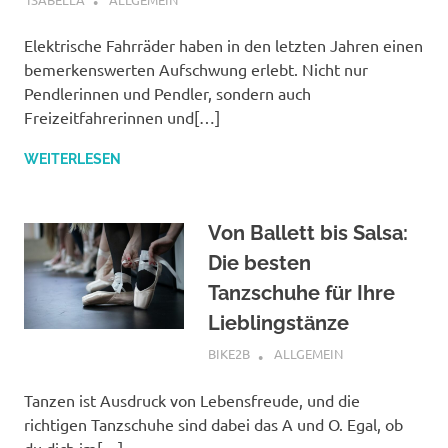
Elektrische Fahrräder haben in den letzten Jahren einen
bemerkenswerten Aufschwung erlebt. Nicht nur
Pendlerinnen und Pendler, sondern auch
Freizeitfahrerinnen und[…]
WEITERLESEN
Von Ballett bis Salsa:
Die besten
Tanzschuhe für Ihre
Lieblingstänze
AUGUST 14, 2025
BIKE2B
ALLGEMEIN
Tanzen ist Ausdruck von Lebensfreude, und die
richtigen Tanzschuhe sind dabei das A und O. Egal, ob
du dich im[…]