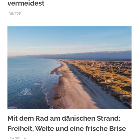
vermeidest
DEZEMBER 1, 2025
BIKE2B
Mit dem Rad am dänischen Strand:
Freiheit, Weite und eine frische Brise
OKTOBER 12, 2025
ISABELLA