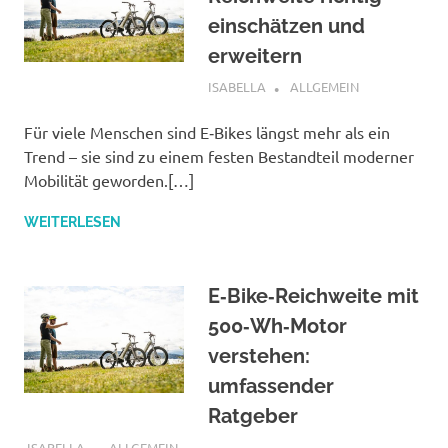
einschätzen und
erweitern
SEPTEMBER 12, 2025
ISABELLA
ALLGEMEIN
Für viele Menschen sind E‑Bikes längst mehr als ein
Trend – sie sind zu einem festen Bestandteil moderner
Mobilität geworden.[…]
WEITERLESEN
E‑Bike‑Reichweite mit
500‑Wh‑Motor
verstehen:
umfassender
Ratgeber
SEPTEMBER 10, 2025
ISABELLA
ALLGEMEIN