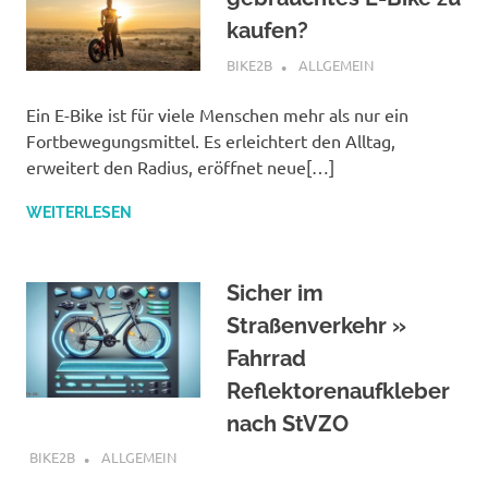
kaufen?
JUNI 6, 2025
BIKE2B
ALLGEMEIN
Ein E-Bike ist für viele Menschen mehr als nur ein
Fortbewegungsmittel. Es erleichtert den Alltag,
erweitert den Radius, eröffnet neue[…]
WEITERLESEN
Sicher im
Straßenverkehr »
Fahrrad
Reflektorenaufkleber
nach StVZO
JULI 11, 2024
BIKE2B
ALLGEMEIN