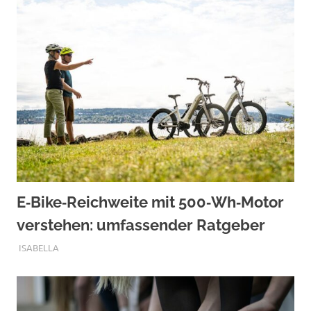
E‑Bike‑Reichweite mit 500‑Wh‑Motor
verstehen: umfassender Ratgeber
SEPTEMBER 10, 2025
ISABELLA