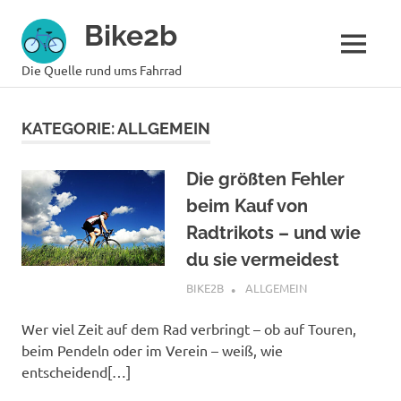
Zum
Bike2b
Inhalt
springen
MENÜ
Die Quelle rund ums Fahrrad
KATEGORIE:
ALLGEMEIN
Die größten Fehler
beim Kauf von
Radtrikots – und wie
du sie vermeidest
DEZEMBER 1, 2025
BIKE2B
ALLGEMEIN
Wer viel Zeit auf dem Rad verbringt – ob auf Touren,
beim Pendeln oder im Verein – weiß, wie
entscheidend[…]