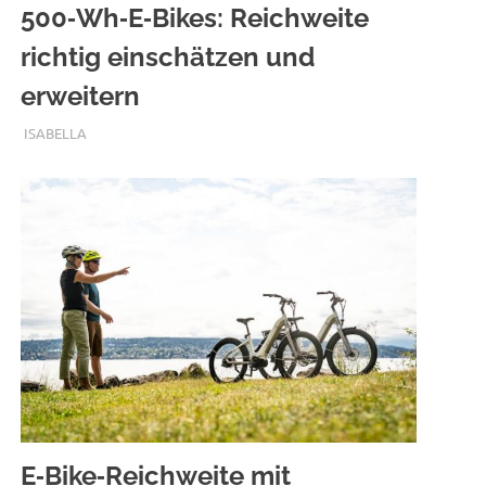
500‑Wh‑E‑Bikes: Reichweite
richtig einschätzen und
erweitern
SEPTEMBER 12, 2025
ISABELLA
E‑Bike‑Reichweite mit