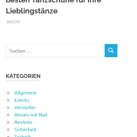
Lieblingstänze
AUGUST 14, 2025
BIKE2B
KATEGORIEN
Allgemein
Events
Hersteller
Reisen mit Rad
Reviews
Sicherheit
Technik