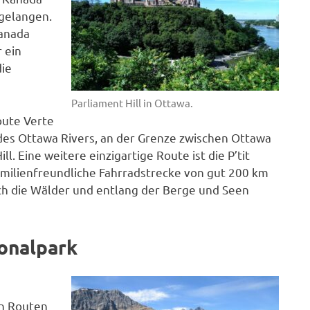
 gelangen.
Kanada
 ein
die
Parliament Hill in Ottawa.
oute Verte
 des Ottawa Rivers, an der Grenze zwischen Ottawa
l. Eine weitere einzigartige Route ist die P’tit
 familienfreundliche Fahrradstrecke von gut 200 km
ch die Wälder und entlang der Berge und Seen
onalpark
en Routen