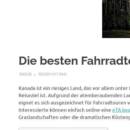
Die besten Fahrrad
SEPTEMBER 27, 2022
BIKE2B
REISEN MIT RAD
Kanada ist ein riesiges Land, das vor allem unte
Reiseziel ist. Aufgrund der atemberaubenden La
eignet es sich ausgezeichnet für Fahrradtouren 
Interessierte können einfach online eine
eTA be
Graslandschaften oder die dramatischen Küsten