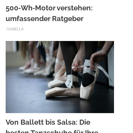
500‑Wh‑Motor verstehen:
umfassender Ratgeber
SEPTEMBER 10, 2025
ISABELLA
Von Ballett bis Salsa: Die
besten Tanzschuhe für Ihre