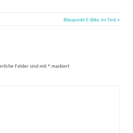
Nächster
Blaupunkt E-Bike im Test
Beitrag:
erliche Felder sind mit
*
markiert