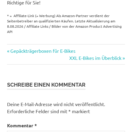
Richtige für Sie!
* = Affiliate-Link (= Werbung) Als Amazon-Partner verdient der
Seitenbetreiber an qualifizierten Käufen. Letzte Aktualisierung am
8.08.2026 / Affiliate Links / Bilder von der Amazon Product Advertising
API
Vorheriger
Beitragsnavigation
Gepäckträgerboxen für E-Bikes
Beitrag:
Nächster
XXL E-Bikes im Überblick
Beitrag:
SCHREIBE EINEN KOMMENTAR
Deine E-Mail-Adresse wird nicht veröffentlicht.
Erforderliche Felder sind mit
*
markiert
Kommentar
*