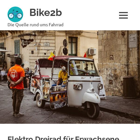
Zum
Bike2b
Inhalt
springen
MENÜ
Die Quelle rund ums Fahrrad
Elektro Dreirad für Erwachsene