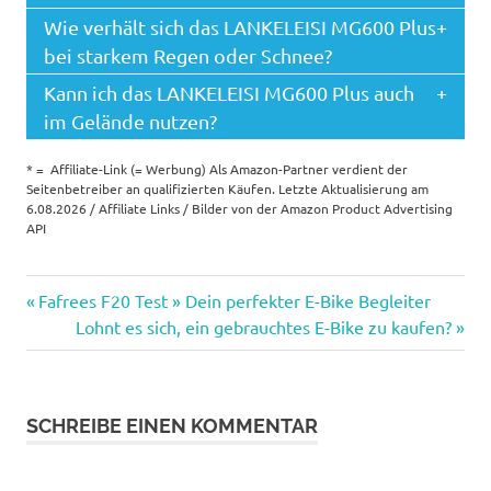
Wie verhält sich das LANKELEISI MG600 Plus
bei starkem Regen oder Schnee?
Kann ich das LANKELEISI MG600 Plus auch
im Gelände nutzen?
* = Affiliate-Link (= Werbung) Als Amazon-Partner verdient der
Seitenbetreiber an qualifizierten Käufen. Letzte Aktualisierung am
6.08.2026 / Affiliate Links / Bilder von der Amazon Product Advertising
API
Vorheriger
Beitragsnavigation
Fafrees F20 Test » Dein perfekter E-Bike Begleiter
Beitrag:
Nächster
Lohnt es sich, ein gebrauchtes E-Bike zu kaufen?
Beitrag:
SCHREIBE EINEN KOMMENTAR