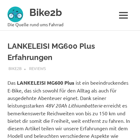
Zum
Bike2b
Inhalt
springen
MENÜ
Die Quelle rund ums Fahrrad
LANKELEISI MG600 Plus
Erfahrungen
SEPTEMBER 16, 2024
BIKE2B
REVIEWS
Das
LANKELEISI MG600 Plus
ist ein beeindruckendes
E-Bike, das sich sowohl für den Alltag als auch für
ausgedehnte Abenteuer eignet. Dank seiner
leistungsstarken
48V 20Ah Lithiumbatterie
erreicht es
bemerkenswerte Reichweiten von bis zu 150 km und
bietet dir somit die Freiheit, weit entfernt zu fahren. In
diesem Artikel teilen wir unsere Erfahrungen mit dem
Modell und beleuchten verschiedene Aspekte wie