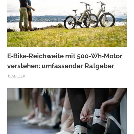
E‑Bike‑Reichweite mit 500‑Wh‑Motor
verstehen: umfassender Ratgeber
SEPTEMBER 10, 2025
ISABELLA