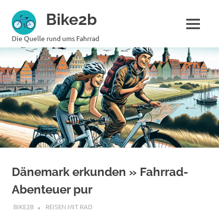
Zum
Bike2b
Inhalt
springen
MENÜ
Die Quelle rund ums Fahrrad
Dänemark erkunden » Fahrrad-
Abenteuer pur
JUNI 26, 2024
BIKE2B
REISEN MIT RAD