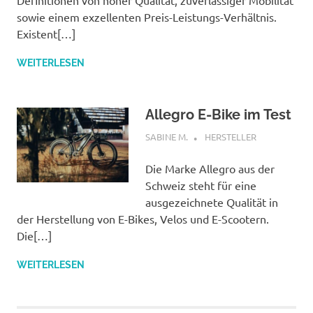
Definitionen von hoher Qualität, zuverlässiger Mobilität
sowie einem exzellenten Preis-Leistungs-Verhältnis.
Existent[…]
WEITERLESEN
Allegro E-Bike im Test
OKTOBER 7, 2022
SABINE M.
HERSTELLER
Die Marke Allegro aus der
Schweiz steht für eine
ausgezeichnete Qualität in
der Herstellung von E-Bikes, Velos und E-Scootern.
Die[…]
WEITERLESEN