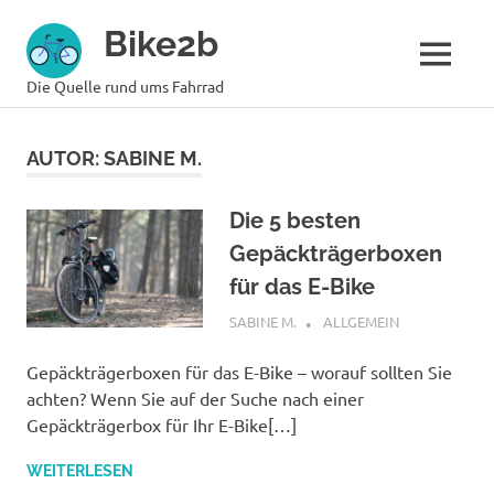
Zum
Bike2b
Inhalt
springen
MENÜ
Die Quelle rund ums Fahrrad
AUTOR:
SABINE M.
Die 5 besten
Gepäckträgerboxen
für das E-Bike
OKTOBER 19, 2022
SABINE M.
ALLGEMEIN
Gepäckträgerboxen für das E-Bike – worauf sollten Sie
achten? Wenn Sie auf der Suche nach einer
Gepäckträgerbox für Ihr E-Bike[…]
WEITERLESEN