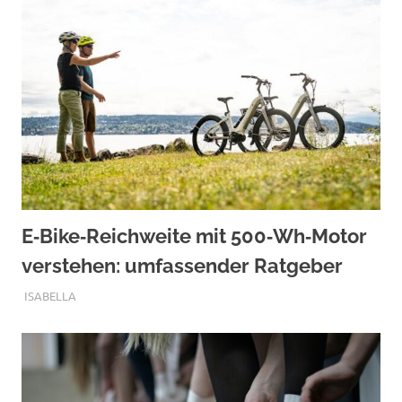
E‑Bike‑Reichweite mit 500‑Wh‑Motor
verstehen: umfassender Ratgeber
SEPTEMBER 10, 2025
ISABELLA