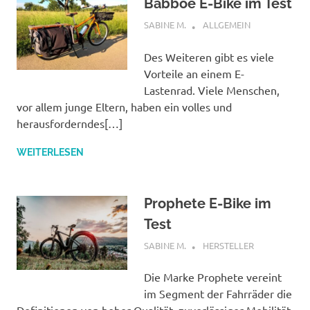
Babboe E-Bike im Test
OKTOBER 10, 2022
SABINE M.
ALLGEMEIN
Des Weiteren gibt es viele
Vorteile an einem E-
Lastenrad. Viele Menschen,
vor allem junge Eltern, haben ein volles und
herausforderndes[…]
WEITERLESEN
Prophete E-Bike im
Test
OKTOBER 10, 2022
SABINE M.
HERSTELLER
Die Marke Prophete vereint
im Segment der Fahrräder die