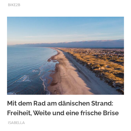
DEZEMBER 1, 2025
BIKE2B
Mit dem Rad am dänischen Strand:
Freiheit, Weite und eine frische Brise
OKTOBER 12, 2025
ISABELLA