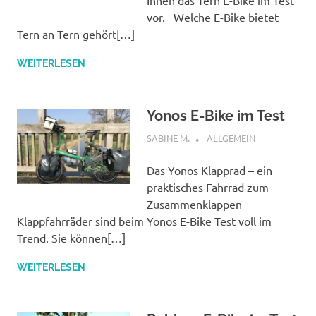
Ihnen das Tern E-Bike im Test
vor. Welche E-Bike bietet
Tern an Tern gehört[…]
WEITERLESEN
Yonos E-Bike im Test
OKTOBER 12, 2022
SABINE M.
ALLGEMEIN
Das Yonos Klapprad – ein
praktisches Fahrrad zum
Zusammenklappen
Klappfahrräder sind beim Yonos E-Bike Test voll im
Trend. Sie können[…]
WEITERLESEN